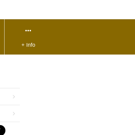
+ Info
T