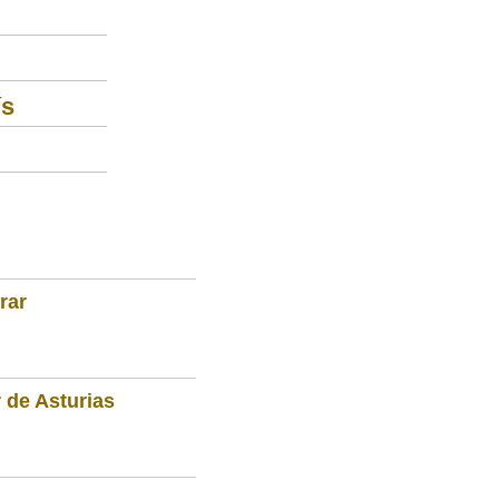
ís
rar
 de Asturias