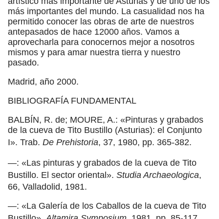
artístico más importante de Asturias y de uno de los
más importantes del mundo. La casualidad nos ha
permitido conocer las obras de arte de nuestros
antepasados de hace 12000 años. Vamos a
aprovecharla para conocernos mejor a nosotros
mismos y para amar nuestra tierra y nuestro
pasado.
Madrid, año 2000.
BIBLIOGRAFÍA FUNDAMENTAL
BALBÍN, R. de; MOURE, A.: «Pinturas y grabados
de la cueva de Tito Bustillo (Asturias): el Conjunto
I». Trab.
De Prehistoria
, 37, 1980, pp. 365-382.
—: «Las pinturas y grabados de la cueva de Tito
Bustillo. El sector oriental».
Studia Archaeologica
,
66, Valladolid, 1981.
—: «La Galería de los Caballos de la cueva de Tito
Bustillo».
Altamira Symposium
, 1981, pp. 85-117.