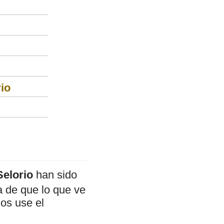
rio
Selorio
han sido
a de que lo que ve
mos use el