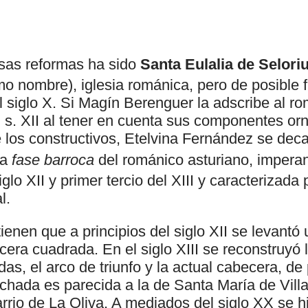
sas reformas ha sido
Santa Eulalia de Selori
mo nombre), iglesia románica, pero de posible 
 siglo X. Si Magín Berenguer la adscribe al ro
 s. XII al tener en cuenta sus componentes or
 los constructivos, Etelvina Fernández se decan
ma
fase barroca
del románico asturiano, imperan
iglo XII y primer tercio del XIII y caracterizad
l.
ienen que a principios del siglo XII se levantó
era cuadrada. En el siglo XIII se reconstruyó 
as, el arco de triunfo y la actual cabecera, de
achada es parecida a la de Santa María de Villa
arrio de La Oliva. A mediados del siglo XX se hi