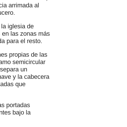
cia arrimada al
ucero.
la iglesia de
os en las zonas más
a para el resto.
nes propias de las
amo semicircular
 separa un
nave y la cabecera
ntadas que
as portadas
ntes bajo la