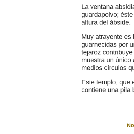
La ventana absidia
guardapolvo; éste
altura del ábside.
Muy atrayente es l
guarnecidas por u
tejaroz contribuye
muestra un único 
medios círculos 
Este templo, que e
contiene una pila 
Not