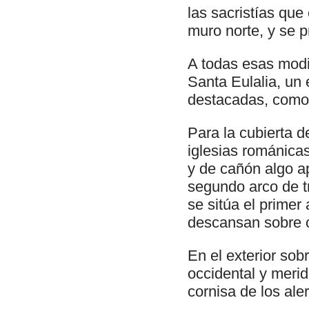
las sacristías que
muro norte, y se p
A todas esas modif
Santa Eulalia, un 
destacadas, como 
Para la cubierta d
iglesias románica
y de cañón algo a
segundo arco de tr
se sitúa el primer
descansan sobre c
En el exterior sob
occidental y merid
cornisa de los ale