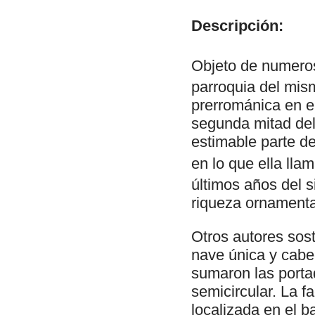
Descripción:
Objeto de numero
parroquia del mis
prerrománica en el
segunda mitad del
estimable parte de
en lo que ella lla
últimos años del s
riqueza ornamenta
Otros autores sost
nave única y cabec
sumaron las portad
semicircular. La f
localizada en el b