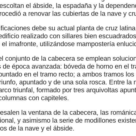
 escoltan el ábside, la espadaña y la dependen
rocedió a renovar las cubiertas de la nave y cr
icaciones debe su actual planta de cruz latina 
edificio realizado con sillares bien escuadrad
el imafronte, utilizándose mampostería enlucid
el conjunto de la cabecera se emplean solucio
s de época avanzada: bóveda de horno en el tr
puntado en el tramo recto; a ambos tramos los
iunfo, apuntado y de una sola rosca. Entre la 
 arco triunfal, formado por tres arquivoltas apu
olumnas con capiteles.
resalen la ventana de la cabecera, las románic
ional, y asimismo la serie de modillones existe
ros de la nave y el ábside.