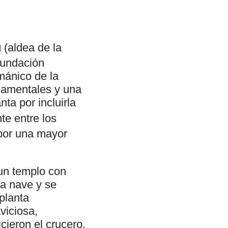
u
(aldea de la
fundación
mánico de la
namentales y una
ta por incluirla
te entre los
a por una mayor
 un templo con
la nave y se
 planta
viciosa,
cieron el crucero,