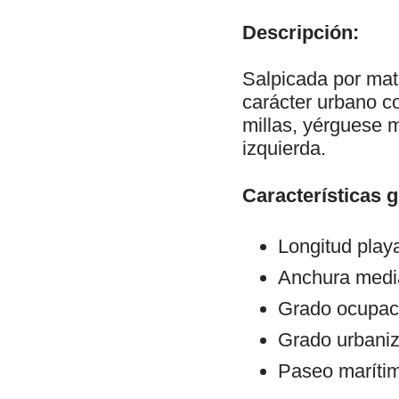
Descripción:
Salpicada por mate
carácter urbano co
millas, yérguese m
izquierda.
Características 
Longitud play
Anchura medi
Grado ocupaci
Grado urbaniz
Paseo maríti