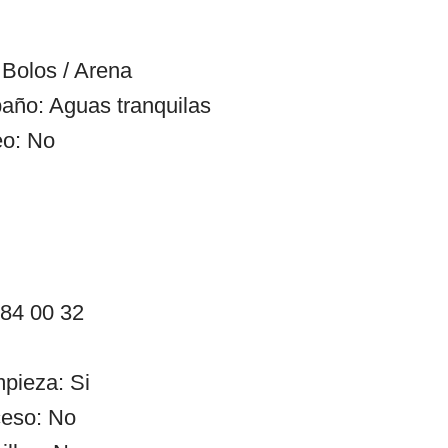
Bolos / Arena
año: Aguas tranquilas
eo: No
 84 00 32
mpieza: Si
ceso: No