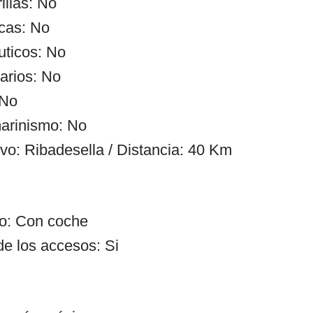
illas: No
cas: No
uticos: No
arios: No
 No
arinismo: No
ivo: Ribadesella / Distancia: 40 Km
so: Con coche
de los accesos: Si