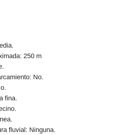
edia.
oximada: 250 m
e.
arcamiento: No.
o.
a fina.
ecino.
ínea.
 fluvial: Ninguna.