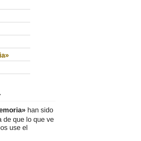
ia»
»
memoria»
han sido
a de que lo que ve
mos use el