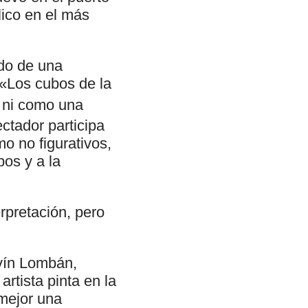
lico en el más
ado de una
 «Los cubos de la
 ni como una
ctador participa
mo no figurativos,
bos y a la
erpretación, pero
evín Lombán,
artista pinta en la
 mejor una