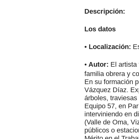
Descripción:
Los datos
• Localización:
Es
•
Autor:
El artista
familia obrera y c
En su formación pi
Vázquez Díaz. Exp
árboles, traviesas
Equipo 57, en Parí
interviniendo en 
(Valle de Oma, Viz
públicos o estacio
Mérito en el Traba