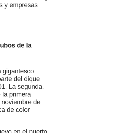
ias y empresas
cubos de la
n gigantesco
arte del dique
001. La segunda,
e la primera
e noviembre de
ca de color
evo en el puerto