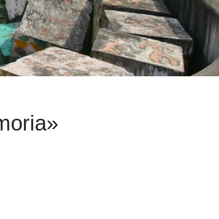
moria»