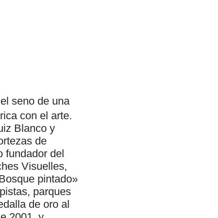
 el seno de una
ica con el arte.
uiz Blanco y
ortezas de
o fundador del
ches Visuelles,
 «Bosque pintado»
opistas, parques
edalla de oro al
de 2001, y