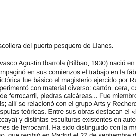
collera del puerto pesquero de Llanes.
 vasco Agustín Ibarrola (Bilbao, 1930) nació en
ompaginó en sus comienzos el trabajo en la fábr
ctórica fue básico el magisterio ejercido por R
erimentó con material diverso: cartón, cera, c
 de ferrocarril, piedras calcáreas... Fue miembr
s; allí se relacionó con el grupo Arts y Recher
disputas teóricas. Entre sus obras destacan el
caya) y distintas esculturas existentes en aut
nes de ferrocarril. Ha sido distinguido con la m
jo, que recibió en Madrid el 27 de septiembre 