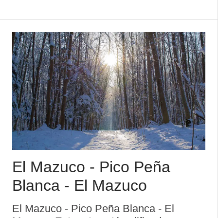
lleva al Pedroso. Al comienzo del
recorrido se pasa al lado de una
pequeña iglesia. A la izquierda de la
carretera puede observa ...
El Mazuco - Pico Peña
Blanca - El Mazuco
El Mazuco - Pico Peña Blanca - El