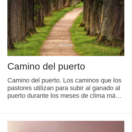
Camino del puerto
Camino del puerto. Los caminos que los
pastores utilizan para subir al ganado al
puerto durante los meses de clima más
benigno son también muy apreciados por
los senderistas pues ofrecen vistas real
mente espectaculares y son una buena
alte ...