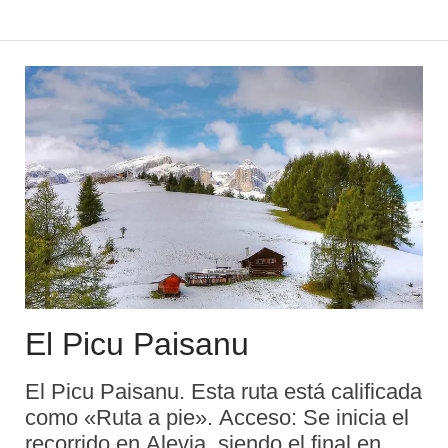
un panel temático en torno al
funcionamiento de los molinos de río. A
la salida del pueblo, junto a la carretera
que se dirige a ...
El Picu Paisanu
El Picu Paisanu. Esta ruta está calificada
como «Ruta a pie». Acceso: Se inicia el
recorrido en Alevia, siendo el final en