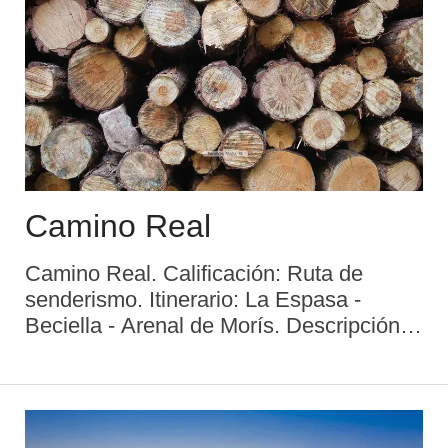
Camino Real
Camino Real. Calificación: Ruta de
senderismo. Itinerario: La Espasa -
Beciella - Arenal de Morís. Descripción:
Desde la playa de La Espasa hasta el
Arenal de Morís. Se pasa por la playa de
La Beciella, lugar donde desemboca el
r& ...