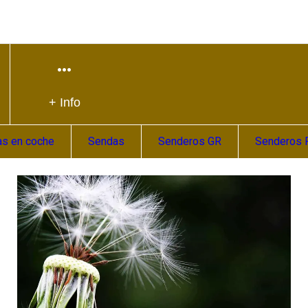
+ Info
as en coche
Sendas
Senderos GR
Senderos 