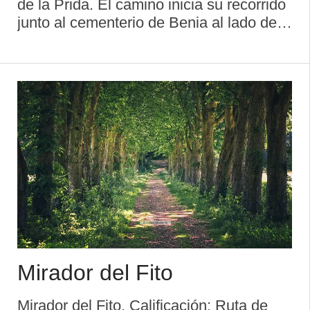
de la Prida. El camino inicia su recorrido
junto al cementerio de Benia al lado de
la iglesia de Santa Eulalia. El suelo es
un empedrado flanqueado por dos muros
que en seguida comienza a ascender. A
escasos 20 ...
Mirador del Fito
Mirador del Fito. Calificación: Ruta de