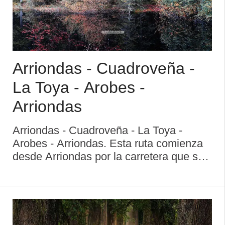
Arriondas - Cuadroveña -
La Toya - Arobes -
Arriondas
Arriondas - Cuadroveña - La Toya -
Arobes - Arriondas. Esta ruta comienza
desde Arriondas por la carretera que se
localiza detrás de la iglesia de San
Martín. Subimos por esta carretera,
desde la que podemos observar
diferentes vistas de la ...