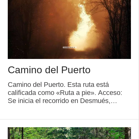
Camino del Puerto
Camino del Puerto. Esta ruta está
calificada como «Ruta a pie». Acceso:
Se inicia el recorrido en Desmués,
siendo el final en Lago Ercina Duración
aproximada: 3 h Descripción de la ruta.
El concejo de Onís, incluido ...