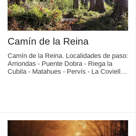
Camín de la Reina
Camín de la Reina. Localidades de paso:
Arriondas - Puente Dobra - Riega la
Cubila - Matahues - Pervís - La Coviella -
Puente de Los Grazos - La Meruya -
Area recreativa de Trambesagües -
Precendi - Les Vegues - Rio Carmeneru
- Carmeneru - ...