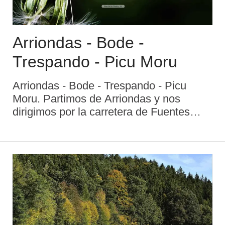
Arriondas - Bode -
Trespando - Picu Moru
Arriondas - Bode - Trespando - Picu
Moru. Partimos de Arriondas y nos
dirigimos por la carretera de Fuentes
hasta Bode, donde tomamos una pista
que va a Trespando. Allí dejaremos el
vehículo para hacer el resto del itinerario
a pie o en bic ...