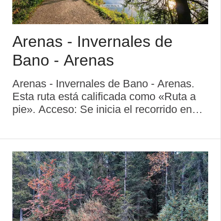
Arenas - Invernales de
Bano - Arenas
Arenas - Invernales de Bano - Arenas.
Esta ruta está calificada como «Ruta a
pie». Acceso: Se inicia el recorrido en
Arenas, siendo el final en Arenas
Dificultad: Baja Desnivel: 200 metros
Duración aproximada: 2 horas Descripci
...