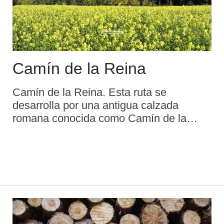
Camín de la Reina
Camín de la Reina. Esta ruta se
desarrolla por una antigua calzada
romana conocida como Camín de la
Reina desde que Isabel II pasó por ella
con dirección a Covadonga. Partimos de
Soto de Dueñas, hacia Llames de
Parres, donde podem ...