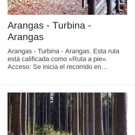
Arangas - Turbina -
Arangas
Arangas - Turbina - Arangas. Esta ruta
está calificada como «Ruta a pie».
Acceso: Se inicia el recorrido en
Arangas, siendo el final en Arangas
Dificultad: Media Desnivel: 950 metros
Duración aproximada: 6 horas
Descripción d ...