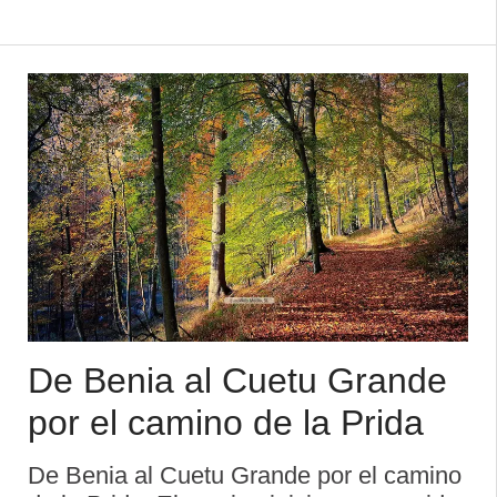
trata de una caverna muy abierta con
varias entradas laterales que forman
columnas. Duración aproximada: 1 hora.
Desnivel:1 ...
De Benia al Cuetu Grande
por el camino de la Prida
De Benia al Cuetu Grande por el camino