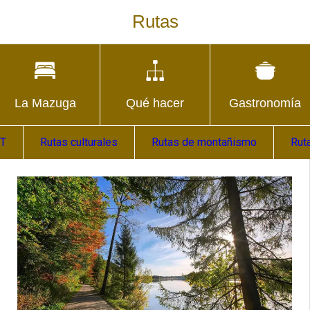
Rutas
La Mazuga
Qué hacer
Gastronomía
TT
Rutas culturales
Rutas de montañismo
Rut